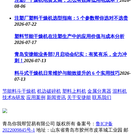
注塑厂干燥机电费太高，怎么有效降低用电成本？
2026-
08-06
注塑厂塑料干燥机选型指南：5 个参数帮你选对不选贵
2026-07-22
塑料节能干燥机在注塑生产中的应用价值与成本分析
2026-07-17
青岛安捷能业务部7月启动会纪实：有奖有乐，全力冲
刺！
2026-07-13
料斗式干燥机日常维护与能效提升的 6 个实用技巧
2026-
07-13
节能料斗干燥机
机边破碎机
塑料上料机
金属分离器
混料机
技术&研发
应用案例
新闻资讯
关于安捷能
联系我们
青岛你我帮贸易有限公司 版权所有
备案号：
鲁ICP备
2022009845号-1
地址：山东省青岛市胶州市皮革城工业园
邮