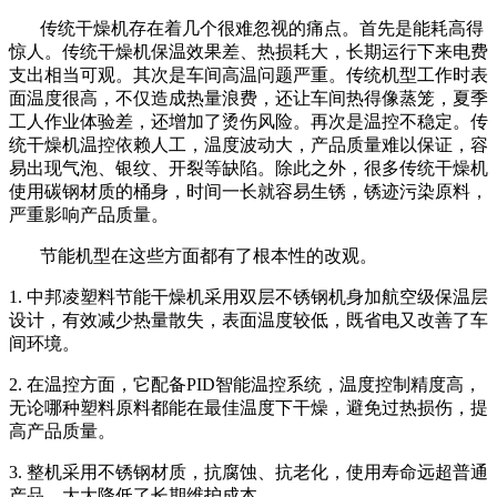
传统干燥机存在着几个很难忽视的痛点。首先是能耗高得
惊人。传统干燥机保温效果差、热损耗大，长期运行下来电费
支出相当可观。其次是车间高温问题严重。传统机型工作时表
面温度很高，不仅造成热量浪费，还让车间热得像蒸笼，夏季
工人作业体验差，还增加了烫伤风险。再次是温控不稳定。传
统干燥机温控依赖人工，温度波动大，产品质量难以保证，容
易出现气泡、银纹、开裂等缺陷。除此之外，很多传统干燥机
使用碳钢材质的桶身，时间一长就容易生锈，锈迹污染原料，
严重影响产品质量。
节能机型在这些方面都有了根本性的改观。
1.
中邦凌塑料节能干燥机采用双层不锈钢机身加航空级保温层
设计，有效减少热量散失，表面温度较低，既省电又改善了车
间环境。
2.
在温控方面，它配备
PID
智能温控系统，温度控制精度高，
无论哪种塑料原料都能在最佳温度下干燥，避免过热损伤，提
高产品质量。
3.
整机采用不锈钢材质，抗腐蚀、抗老化，使用寿命远超普通
产品，大大降低了长期维护成本。