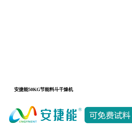
安捷能50KG节能料斗干燥机