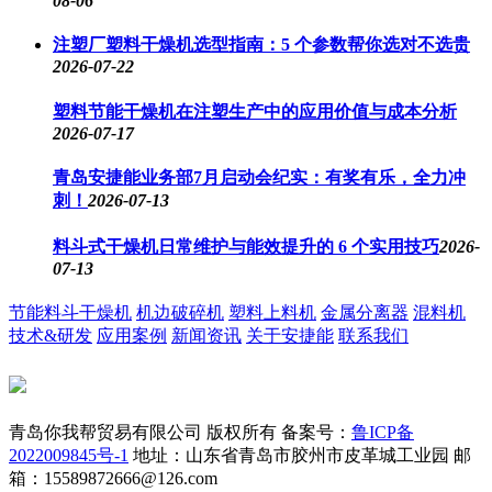
08-06
注塑厂塑料干燥机选型指南：5 个参数帮你选对不选贵
2026-07-22
塑料节能干燥机在注塑生产中的应用价值与成本分析
2026-07-17
青岛安捷能业务部7月启动会纪实：有奖有乐，全力冲
刺！
2026-07-13
料斗式干燥机日常维护与能效提升的 6 个实用技巧
2026-
07-13
节能料斗干燥机
机边破碎机
塑料上料机
金属分离器
混料机
技术&研发
应用案例
新闻资讯
关于安捷能
联系我们
青岛你我帮贸易有限公司 版权所有
备案号：
鲁ICP备
2022009845号-1
地址：山东省青岛市胶州市皮革城工业园
邮
箱：15589872666@126.com