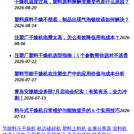
干燥机温度过高，塑料原料降解变脆变色是什么原因？
2026-08-20
塑料原料干燥不彻底，制品出现气泡银纹该如何解决？
2026-08-14
注塑厂干燥机电费太高，怎么有效降低用电成本？
2026-
08-06
注塑厂塑料干燥机选型指南：5 个参数帮你选对不选贵
2026-07-22
塑料节能干燥机在注塑生产中的应用价值与成本分析
2026-07-17
青岛安捷能业务部7月启动会纪实：有奖有乐，全力冲
刺！
2026-07-13
料斗式干燥机日常维护与能效提升的 6 个实用技巧
2026-
07-13
节能料斗干燥机
机边破碎机
塑料上料机
金属分离器
混料机