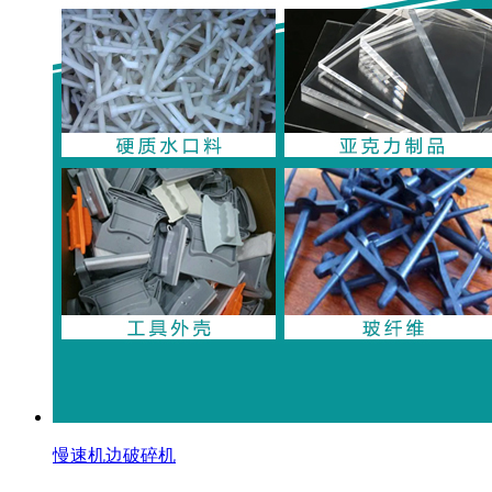
慢速机边破碎机