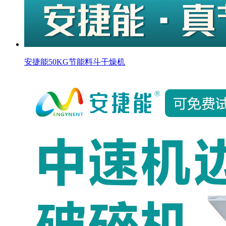
安捷能50KG节能料斗干燥机