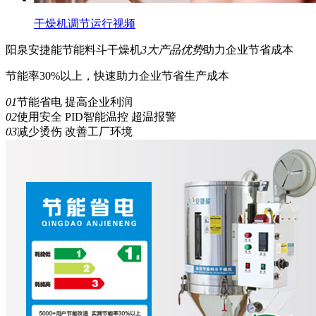
干燥机调节运行视频
阳泉安捷能
节能
料斗干燥机
3
大产品优势
助力企业节省成本
节能率30%以上，快速助力企业节省生产成本
01
节能省电 提高企业利润
02
使用安全 PID智能温控 超温报警
03
减少烫伤 改善工厂环境