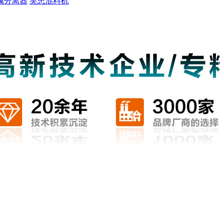
属分离器
吴忠混料机