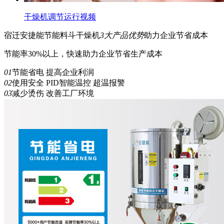
干燥机调节运行视频
宿迁安捷能
节能
料斗干燥机
3
大产品优势
助力企业节省成本
节能率30%以上，快速助力企业节省生产成本
01
节能省电 提高企业利润
02
使用安全 PID智能温控 超温报警
03
减少烫伤 改善工厂环境