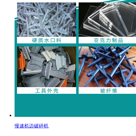
慢速机边破碎机