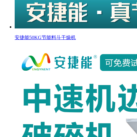
安捷能50KG节能料斗干燥机