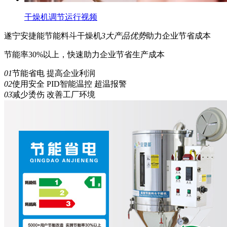
干燥机调节运行视频
遂宁安捷能
节能
料斗干燥机
3
大产品优势
助力企业节省成本
节能率30%以上，快速助力企业节省生产成本
01
节能省电 提高企业利润
02
使用安全 PID智能温控 超温报警
03
减少烫伤 改善工厂环境