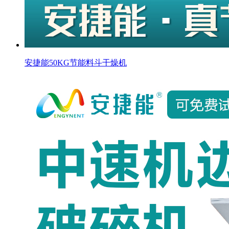
安捷能50KG节能料斗干燥机