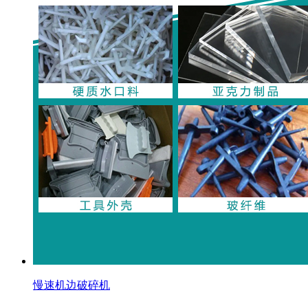
慢速机边破碎机