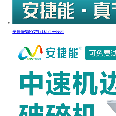
安捷能50KG节能料斗干燥机