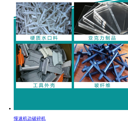
慢速机边破碎机