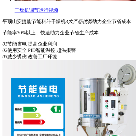
干燥机调节运行视频
平顶山安捷能
节能
料斗干燥机
3
大产品优势
助力企业节省成本
节能率30%以上，快速助力企业节省生产成本
01
节能省电 提高企业利润
02
使用安全 PID智能温控 超温报警
03
减少烫伤 改善工厂环境