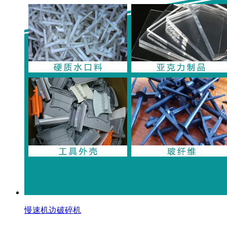
慢速机边破碎机