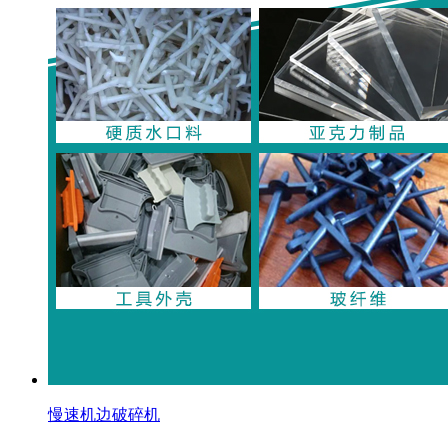
慢速机边破碎机