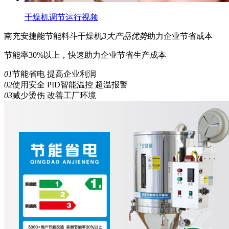
干燥机调节运行视频
南充安捷能
节能
料斗干燥机
3
大产品优势
助力企业节省成本
节能率30%以上，快速助力企业节省生产成本
01
节能省电 提高企业利润
02
使用安全 PID智能温控 超温报警
03
减少烫伤 改善工厂环境