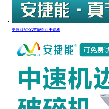
安捷能50KG节能料斗干燥机