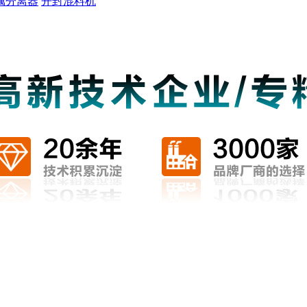
属分离器
开封混料机