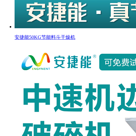
安捷能50KG节能料斗干燥机