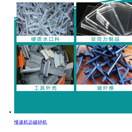
慢速机边破碎机