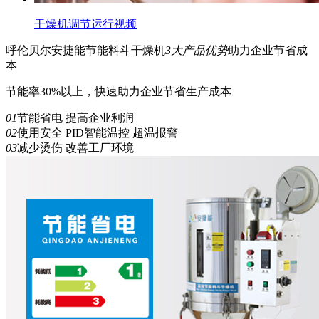
干燥机调节运行视频
呼伦贝尔安捷能
节能
料斗干燥机
3
大产品优势
助力企业节省成
本
节能率30%以上，快速助力企业节省生产成本
01
节能省电 提高企业利润
02
使用安全 PID智能温控 超温报警
03
减少烫伤 改善工厂环境