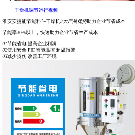
干燥机调节运行视频
淮安安捷能
节能
料斗干燥机
3
大产品优势
助力企业节省成本
节能率30%以上，快速助力企业节省生产成本
01
节能省电 提高企业利润
02
使用安全 PID智能温控 超温报警
03
减少烫伤 改善工厂环境