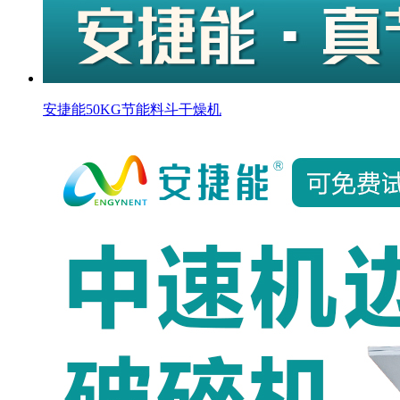
安捷能50KG节能料斗干燥机