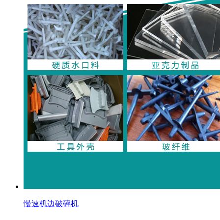
慢速机边破碎机