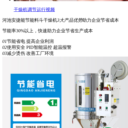
干燥机调节运行视频
河池安捷能
节能
料斗干燥机
3
大产品优势
助力企业节省成本
节能率30%以上，快速助力企业节省生产成本
01
节能省电 提高企业利润
02
使用安全 PID智能温控 超温报警
03
减少烫伤 改善工厂环境