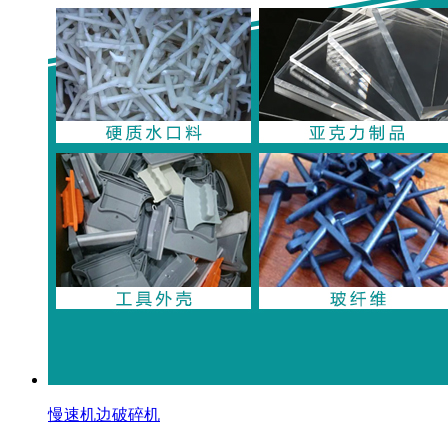
慢速机边破碎机