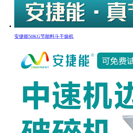
安捷能50KG节能料斗干燥机