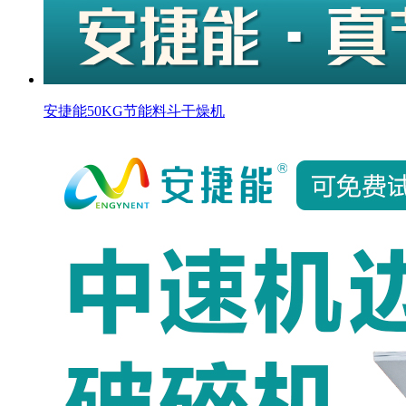
安捷能50KG节能料斗干燥机