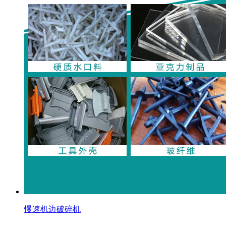
慢速机边破碎机