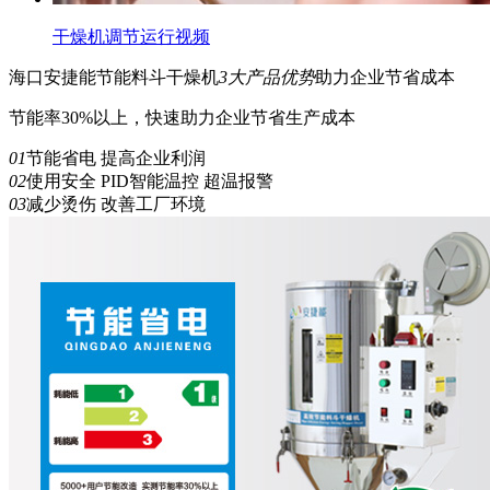
干燥机调节运行视频
海口安捷能
节能
料斗干燥机
3
大产品优势
助力企业节省成本
节能率30%以上，快速助力企业节省生产成本
01
节能省电 提高企业利润
02
使用安全 PID智能温控 超温报警
03
减少烫伤 改善工厂环境