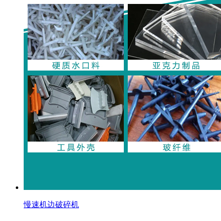
慢速机边破碎机