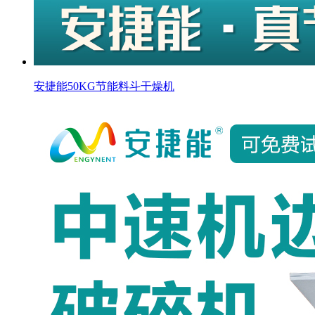
安捷能50KG节能料斗干燥机