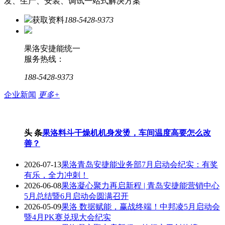
发、生产、安装、调试一站式解决方案
获取资料
188-5428-9373
果洛安捷能统一
服务热线：
188-5428-9373
企业新闻
更多+
头 条
果洛料斗干燥机机身发烫，车间温度高要怎么改
善？
2026-07-13
果洛青岛安捷能业务部7月启动会纪实：有奖
有乐，全力冲刺！
2026-06-08
果洛凝心聚力再启新程 | 青岛安捷能营销中心
5月总结暨6月启动会圆满召开
2026-05-09
果洛 数据赋能，赢战终端！中邦凌5月启动会
暨4月PK赛兑现大会纪实