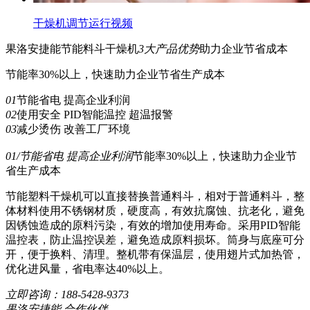
干燥机调节运行视频
果洛安捷能
节能
料斗干燥机
3
大产品优势
助力企业节省成本
节能率30%以上，快速助力企业节省生产成本
01
节能省电 提高企业利润
02
使用安全 PID智能温控 超温报警
03
减少烫伤 改善工厂环境
01/节能省电 提高企业利润
节能率30%以上，快速助力企业节
省生产成本
节能塑料干燥机可以直接替换普通料斗，相对于普通料斗，整
体材料使用不锈钢材质，硬度高，有效抗腐蚀、抗老化，避免
因锈蚀造成的原料污染，有效的增加使用寿命。采用PID智能
温控表，防止温控误差，避免造成原料损坏。筒身与底座可分
开，便于换料、清理。整机带有保温层，使用翅片式加热管，
优化进风量，省电率达40%以上。
立即咨询：
188-5428-9373
果洛安捷能 合作伙伴