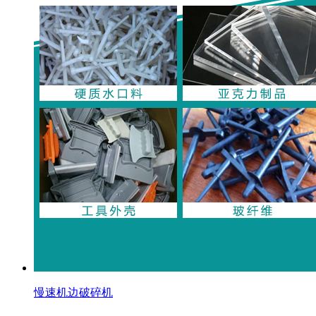
慢速机边破碎机