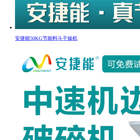
安捷能50KG节能料斗干燥机