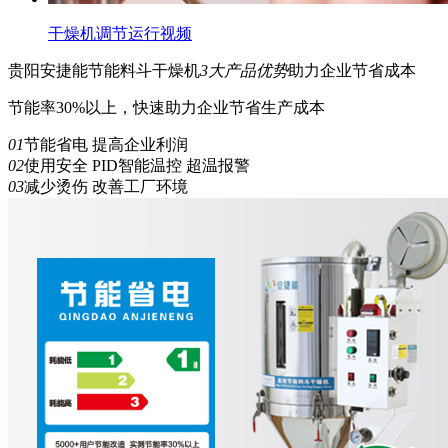
干燥机调节运行视频
贵阳安捷能
节能
料斗干燥机
3
大产品优势
助力企业节省成本
节能率30%以上，快速助力企业节省生产成本
01
节能省电 提高企业利润
02
使用安全 PID智能温控 超温报警
03
减少烫伤 改善工厂环境