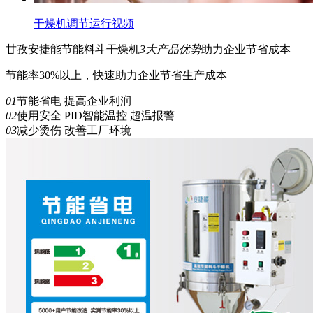
干燥机调节运行视频
甘孜安捷能
节能
料斗干燥机
3
大产品优势
助力企业节省成本
节能率30%以上，快速助力企业节省生产成本
01
节能省电 提高企业利润
02
使用安全 PID智能温控 超温报警
03
减少烫伤 改善工厂环境