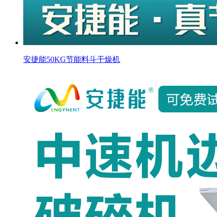
安捷能50KG节能料斗干燥机