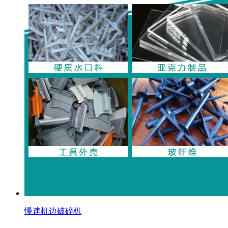
慢速机边破碎机