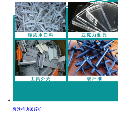
慢速机边破碎机