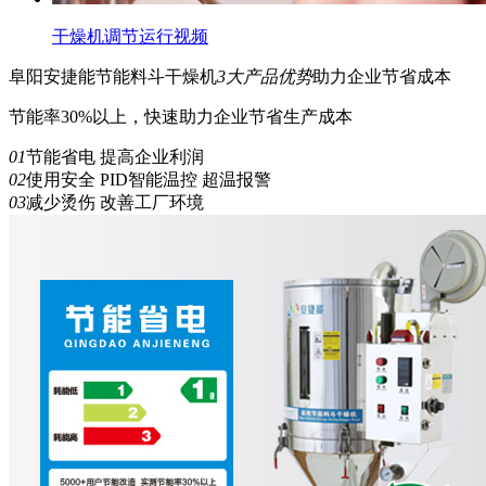
干燥机调节运行视频
阜阳安捷能
节能
料斗干燥机
3
大产品优势
助力企业节省成本
节能率30%以上，快速助力企业节省生产成本
01
节能省电 提高企业利润
02
使用安全 PID智能温控 超温报警
03
减少烫伤 改善工厂环境