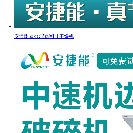
安捷能50KG节能料斗干燥机