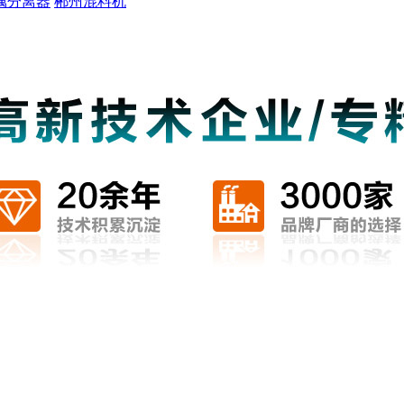
属分离器
郴州混料机