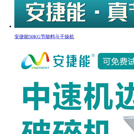
安捷能50KG节能料斗干燥机