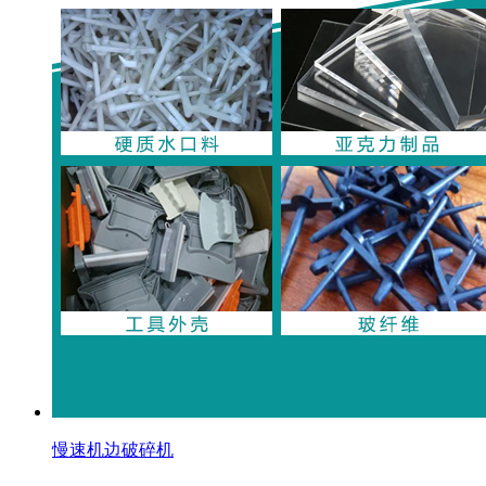
慢速机边破碎机