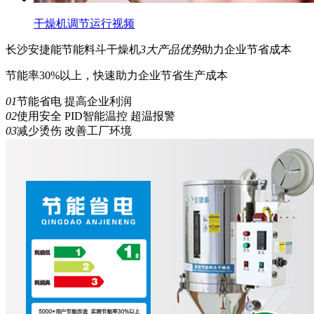
干燥机调节运行视频
长沙安捷能
节能
料斗干燥机
3
大产品优势
助力企业节省成本
节能率30%以上，快速助力企业节省生产成本
01
节能省电 提高企业利润
02
使用安全 PID智能温控 超温报警
03
减少烫伤 改善工厂环境