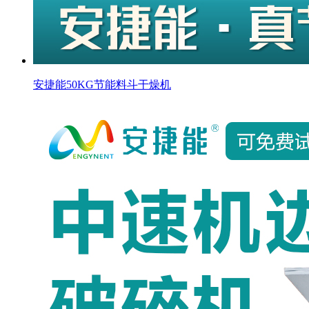
安捷能50KG节能料斗干燥机