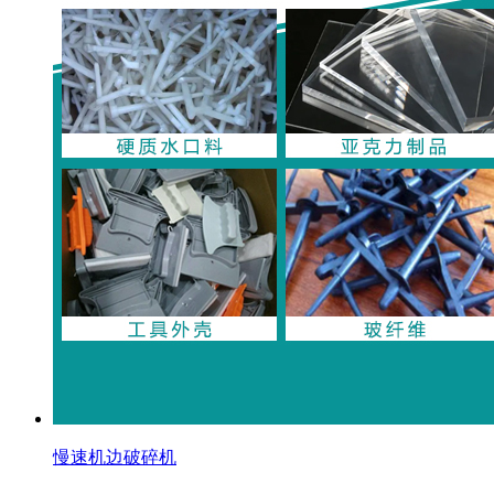
慢速机边破碎机