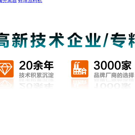
属分离器
蚌埠混料机